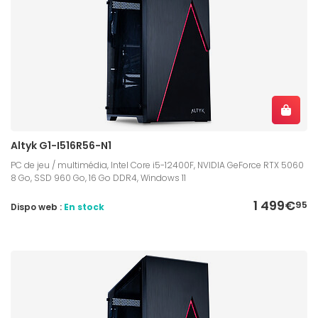
Altyk G1-I516R56-N1
PC de jeu / multimédia, Intel Core i5-12400F, NVIDIA GeForce RTX 5060
8 Go, SSD 960 Go, 16 Go DDR4, Windows 11
1 499€
95
Dispo web :
En stock