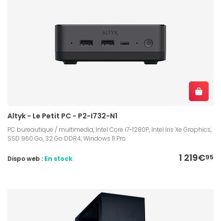
Altyk - Le Petit PC - P2-I732-N1
PC bureautique / multimedia, Intel Core i7-1280P, Intel Iris Xe Graphics,
SSD 960 Go, 32 Go DDR4, Windows 11 Pro
1 219€
95
Dispo web :
En stock