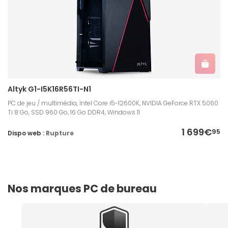
Altyk G1-I5K16R56TI-N1
PC de jeu / multimédia, Intel Core i5-12600K, NVIDIA GeForce RTX 5060
Ti 8 Go, SSD 960 Go, 16 Go DDR4, Windows 11
1 699€
95
Dispo web :
Rupture
Nos marques PC de bureau