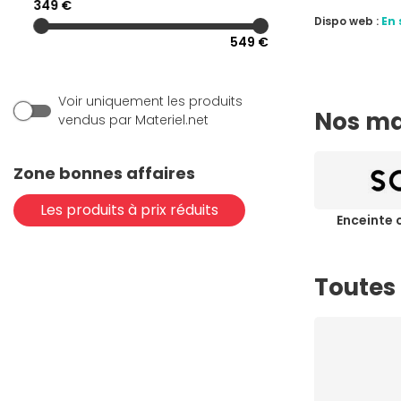
349 €
Dispo web :
En 
(2)
Yamaha
549 €
Voir uniquement les produits
Nos ma
vendus par Materiel.net
Zone bonnes affaires
Les produits à prix réduits
Enceinte
Toutes