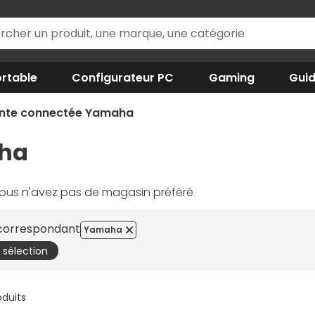
rtable
Configurateur PC
Gaming
Gui
inte connectée Yamaha
aha
ous n'avez pas de magasin préféré
 correspondant
Yamaha
a sélection
oduits