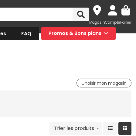
Magasin
Compte
Panier
des
FAQ
Promos & Bons plans
Choisir mon magasin
Trier les produits