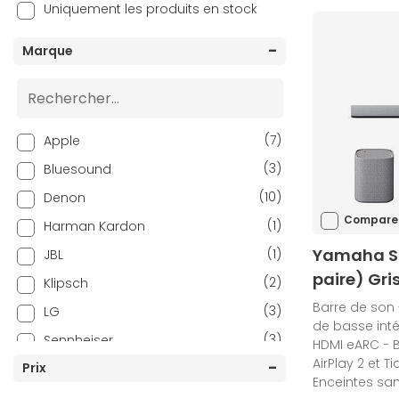
Uniquement les produits en stock
Marque
(7)
Apple
(3)
Bluesound
(10)
Denon
Compare
(1)
Harman Kardon
Yamaha SR
(1)
JBL
paire) Gri
(2)
Klipsch
Barre de son 
(3)
LG
de basse inté
(3)
Sennheiser
HDMI eARC - B
AirPlay 2 et T
(14)
Prix
Sonos
Enceintes sans
(4)
TRIANGLE