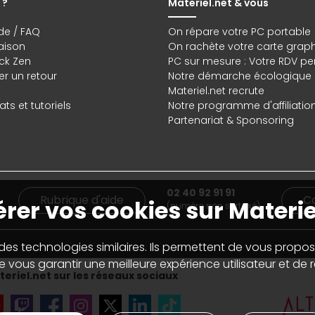
 ?
Materiel.net & vous
de / FAQ
On répare votre PC portable
raison
On rachète votre carte grap
ck Zen
PC sur mesure : Votre RDV pe
r un retour
Notre démarche écologique
Materiel.net recrute
ts et tutoriels
Notre programme d'affiliatio
Partenariat & Sponsoring
02 40 92 91 91
Rubrique d'aide
C
rer vos cookies sur Materie
(numéro non surtaxé)
 des technologies similaires. Ils permettent de vous propos
 vous garantir une meilleure expérience utilisateur et de ré
eriel.net sur les réseaux sociaux