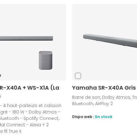
r
-X40A + WS-X1A (La
Yamaha SR-X40A Gris
s
Barre de son, Dolby Atmos, True
Bluetooth, AirPlay 2
- 4 haut-parleurs et caisson
gré - 180 W - Dolby Atmos -
Dispo web :
En stock
luetooth - Spotify Connect,
idal Connect - Alexa + 2
 fil True X