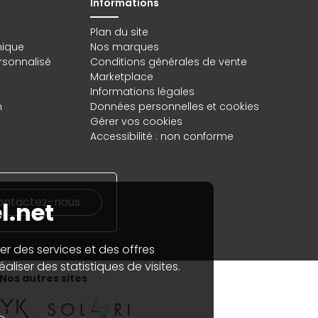
Informations
Plan du site
hique
Nos marques
rsonnalisé
Conditions générales de vente
Marketplace
Informations légales
n
Données personnelles
et
cookies
Gérer vos cookies
Accessibilité : non conforme
ontactez-nous
l.net
er des services et des offres
aliser des statistiques de visites.
Nos autres sites