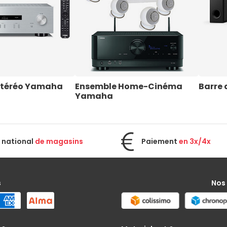
 Stéréo Yamaha
Ensemble Home-Cinéma 
Barre
Yamaha
 national
de magasins
Paiement
en 3x/4x
s
Nos