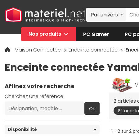
Par univers
Nos produits
PC Gamer
PC po
Maison Connectée
Enceinte connectée
Ence
Enceinte connectée Yam
V
Affinez votre recherche
Cherchez une référence
2 articles
Ok
Effacer l
Disponibilité
1 - 2 sur 2 pr