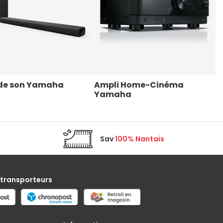
 de son Yamaha
Ampli Home-Cinéma 
M
Yamaha
Sav
100% Nantais
 transporteurs