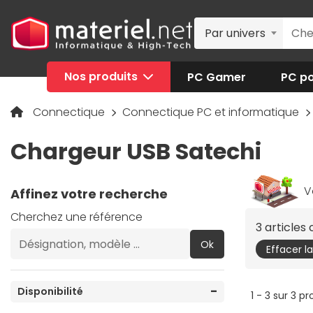
Par univers
Nos produits
PC Gamer
PC po
Connectique
Connectique PC et informatique
Chargeur USB Satechi
V
Affinez votre recherche
Cherchez une référence
3 articles
Ok
Effacer l
Disponibilité
1 - 3 sur 3 pr