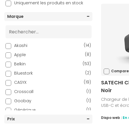
Uniquement les produits en stock
Marque
(14)
Akashi
(8)
Apple
(53)
Belkin
Compare
(2)
Bluestork
SATECHI C
(19)
CASYX
Noir
(1)
Crosscall
Chargeur de 
(1)
Goobay
USB-C et écr
(1)
Générique
Dispo web :
En 
(1)
Prix
Huawei
(2)
ICY BOX