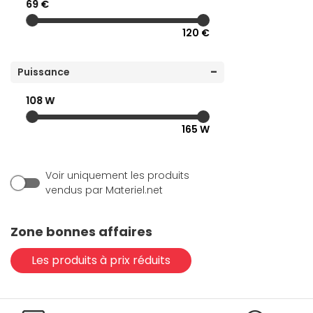
69 €
(5)
INOVU
120 €
(1)
Microsoft
(14)
Mophie
Puissance
(3)
Motorola
108 W
(6)
NEDIS
165 W
(5)
Port Connect
(7)
Samsung
Voir uniquement les produits
(3)
Satechi
vendus par Materiel.net
(1)
Verbatim
(2)
Xiaomi
Zone bonnes affaires
(1)
ZENS
Les produits à prix réduits