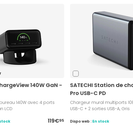
r
hargeView 140W GaN -
SATECHI Station de ch
Pro USB-C PD
bureau 140W avec 4 ports
Chargeur mural multiports 108
an LCD
USB-C + 2 sorties USB-A, Gris
119€
95
stock
Dispo web :
En stock