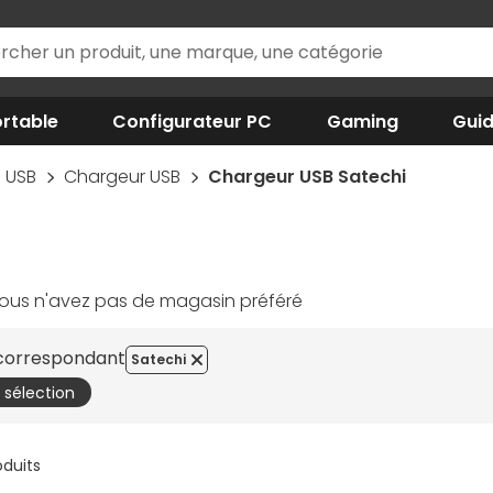
rtable
Configurateur PC
Gaming
Gui
USB
Chargeur USB
Chargeur USB Satechi
ous n'avez pas de magasin préféré
 correspondant
Satechi
a sélection
oduits