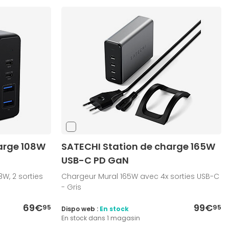
arge 108W
SATECHI Station de charge 165W
USB-C PD GaN
W, 2 sorties
Chargeur Mural 165W avec 4x sorties USB-C
- Gris
69€
99€
95
95
Dispo web :
En stock
En stock dans 1 magasin