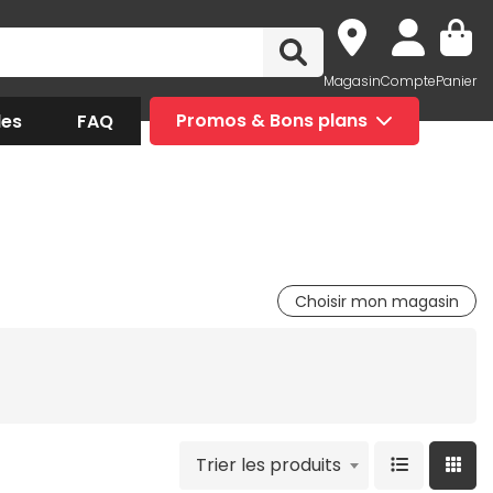
Magasin
Compte
Panier
des
FAQ
Promos & Bons plans
Choisir mon magasin
Trier les produits