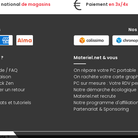
 national
de magasins
Paiement
en 3x/4x
s
Nos
 ?
Materiel.net & vous
de / FAQ
On répare votre PC portable
raison
On rachète votre carte grap
ck Zen
PC sur mesure : Votre RDV pe
r un retour
Notre démarche écologique
Materiel.net recrute
ts et tutoriels
Notre programme d'affiliatio
Partenariat & Sponsoring