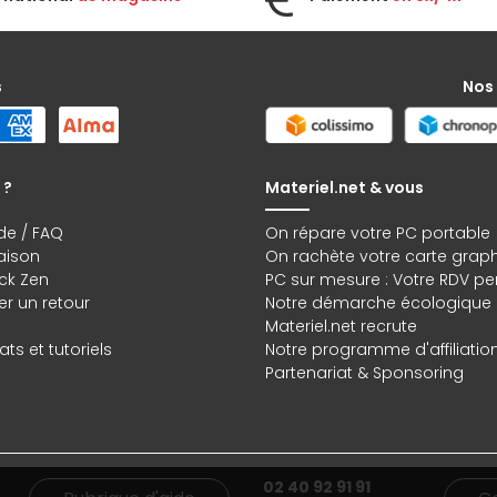
s
Nos
 ?
Materiel.net & vous
de / FAQ
On répare votre PC portable
raison
On rachète votre carte grap
ck Zen
PC sur mesure : Votre RDV pe
r un retour
Notre démarche écologique
Materiel.net recrute
ts et tutoriels
Notre programme d'affiliatio
Partenariat & Sponsoring
02 40 92 91 91