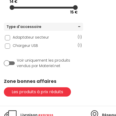
14 €
(5)
INOVU
15 €
(1)
Microsoft
(14)
Mophie
Type d'accessoire
(3)
Motorola
(1)
Adaptateur secteur
(6)
NEDIS
(1)
Chargeur USB
(5)
Port Connect
(7)
Samsung
Voir uniquement les produits
(3)
Satechi
vendus par Materiel.net
(1)
Verbatim
Zone bonnes affaires
(2)
Xiaomi
(1)
ZENS
Les produits à prix réduits
Livraison
express
Réseau