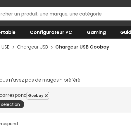
rtable
Configurateur PC
Gaming
Gui
USB
Chargeur USB
Chargeur USB Goobay
ous n'avez pas de magasin préféré
e correspond
Goobay
a sélection
orrespond