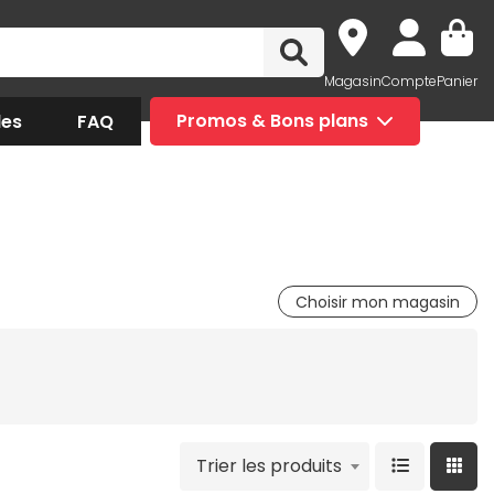
Magasin
Compte
Panier
des
FAQ
Promos & Bons plans
Choisir mon magasin
Trier les produits