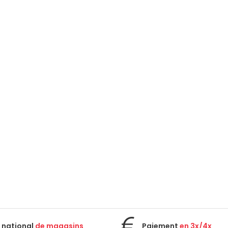
 national
de magasins
Paiement
en 3x/4x