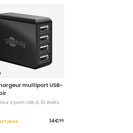
r
argeur multiport USB-
oir
eur 4 ports USB-A, 30 Watts,
14€
95
s 7 jours