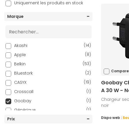
Uniquement les produits en stock
Marque
(14)
Akashi
(8)
Apple
(53)
Belkin
Compare
(2)
Bluestork
Goobay Ch
(19)
CASYX
A 30 W - N
(1)
Crosscall
Chargeur sect
(1)
Goobay
noir
(1)
Générique
Dispo web :
Sou
(1)
Prix
Huawei
(2)
ICY BOX