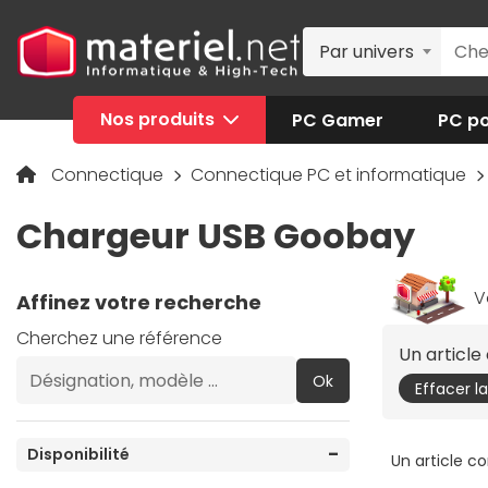
Par univers
Nos produits
PC Gamer
PC po
Connectique
Connectique PC et informatique
Chargeur USB Goobay
V
Affinez votre recherche
Cherchez une référence
Un articl
Ok
Effacer l
Disponibilité
Un article c