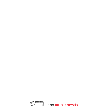
Sav
100% Nantais