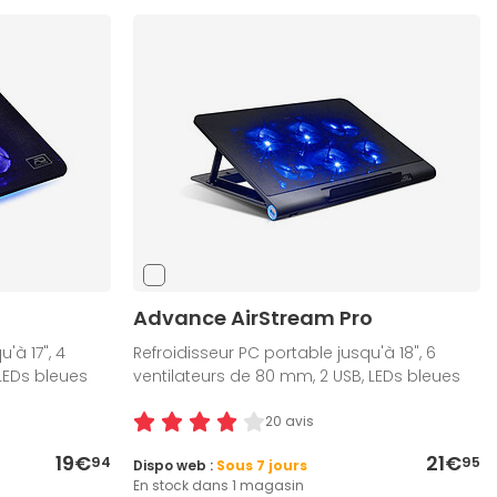
Advance AirStream Pro
'à 17", 4
Refroidisseur PC portable jusqu'à 18", 6
 LEDs bleues
ventilateurs de 80 mm, 2 USB, LEDs bleues
20 avis
19€
21€
94
95
Dispo web :
Sous 7 jours
En stock dans 1 magasin