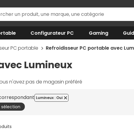
rtable
Configurateur PC
Gaming
Gui
sseur PC portable
Refroidisseur PC portable avec Lum
 avec Lumineux
ous n'avez pas de magasin préféré
s correspondant
Lumineux : Oui
a sélection
roduits