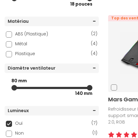
18 pouces
Top des ven
Matériau
(2)
ABS (Plastique)
(4)
Métal
(4)
Plastique
Diamètre ventilateur
80 mm
140 mm
Mars Gam
Refroidisseur 
Lumineux
support smart
2.0, RGB
(7)
Oui
(1)
Non