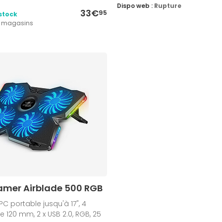
Dispo web :
Rupture
33€
95
stock
3 magasins
Gamer Airblade 500 RGB
PC portable jusqu'à 17", 4
e 120 mm, 2 x USB 2.0, RGB, 25