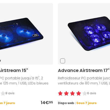
r
irStream 15"
Advance AirStream 17"
PC portable jusqu'à 15", 2
Refroidisseur PC portable jusqu
de 125 mm, 1 USB, LEDs bleues
ventilateurs de 80 mm, 1 USB,
8 avis
6 avis
14€
95
s 7 jours
Dispo web :
Sous 7 jours