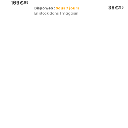
169€
95
39€
95
Dispo web :
Sous 7 jours
En stock dans 1 magasin