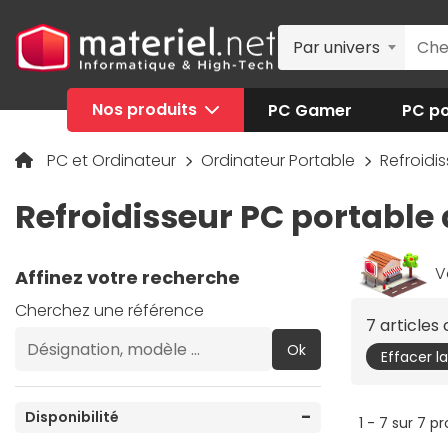
Par univers
Nos produits
PC Gamer
PC po
PC et Ordinateur
Ordinateur Portable
Refroidi
Refroidisseur PC portable
V
Affinez votre recherche
Cherchez une référence
7 article
Ok
Effacer l
Disponibilité
1 - 7 sur 7 p