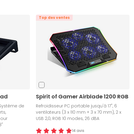
Top des ventes
Pad
Spirit of Gamer Airblade 1200 RGB
 Système de
Refroidisseur PC portable jusqu'à 17", 6
ts,
ventilateurs (3 x 110 mm + 3 x 70 mm), 2 x
Pour
USB 2,0, RGB 10 modes, 26 dBA
8"
14 avis