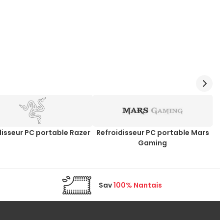
disseur PC portable Razer
Refroidisseur PC portable Mars
R
Gaming
Sav
100% Nantais