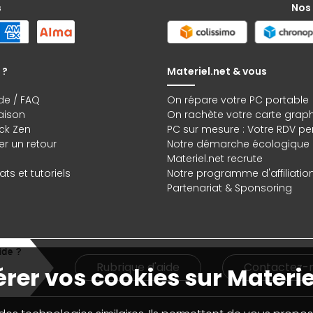
s
Nos
 ?
Materiel.net & vous
de / FAQ
On répare votre PC portable
raison
On rachète votre carte grap
ck Zen
PC sur mesure : Votre RDV pe
r un retour
Notre démarche écologique
Materiel.net recrute
ts et tutoriels
Notre programme d'affiliatio
Partenariat & Sponsoring
Rubrique d'aide
Contactez-
rer vos cookies sur Materie