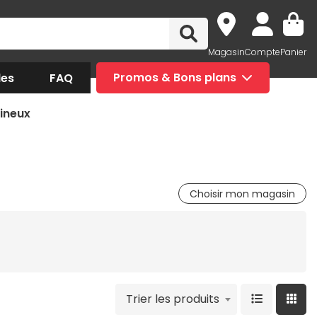
Magasin
Compte
Panier
des
FAQ
Promos & Bons plans
ineux
Choisir mon magasin
Trier les produits