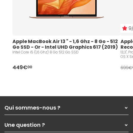
9/
Apple MacBook Air 13 " - 1,6 Ghz - 8 Go - 512 
Appl
Go SSD - Or - Intel UHD Graphics 617 (2019) 
Reco
- Reconditionné
Intel Core i5 (1,6 Ghz) 8 Go 512 Go SSD
13,3", 
OS X Sie
449€
00
699€
Qui sommes-nous ?
Qui sommes-nous ?
Une question ?
Nos services