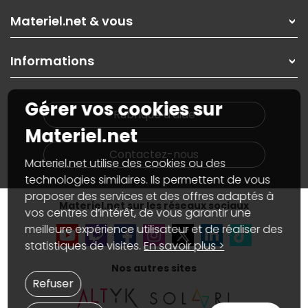
Les magasins Materiel.net
Rubrique d'aide / FAQ
Nos solutions pour les pros
Materiel.net & vous
Paiement, livraison
Contactez-nous
Garanties
,
Pack Zen
On répare votre PC portable
SAV, demander un retour
Informations
On rachète votre carte graphique
Informations
PC sur mesure : Votre RDV personnalisé
Guides d'achats et tutoriels
Plan du site
Notre démarche écologique
Gérer vos cookies sur
Nos marques
Materiel.net recrute
Rubrique d'aide
Conditions générales de vente
Notre programme d'affiliation
Materiel.net
Marketplace
Partenariat & Sponsoring
Informations légales
Contactez-nous
Materiel.net utilise des cookies ou des
Données personnelles
et
cookies
Gérer vos cookies
technologies similaires. Ils permettent de vous
Accessibilité : non conforme
proposer des services et des offres adaptés à
Materiel.net sur les réseaux sociaux
vos centres d’intérêt, de vous garantir une
meilleure expérience utilisateur et de réaliser des
statistiques de visites.
En savoir plus >
Nos autres sites
Refuser