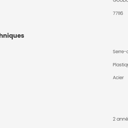
Goob
77116
chniques
Serre-
Plasti
Acier
2 anné