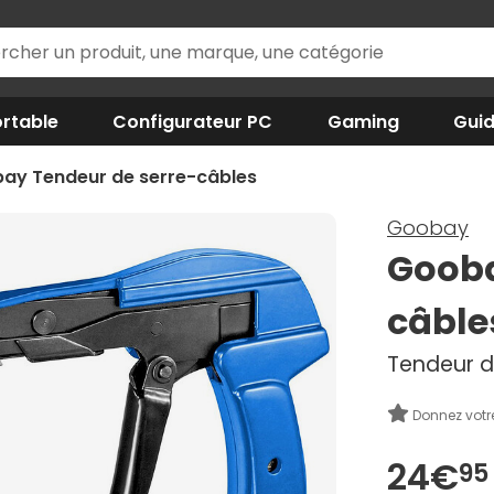
rtable
Configurateur PC
Gaming
Gui
ay Tendeur de serre-câbles
Goobay
Gooba
câble
Tendeur d
Donnez votr
24€
95