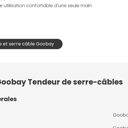
 utilisation confortable d'une seule main
le et serre câble Goobay
 Goobay Tendeur de serre-câbles
érales
Goobay