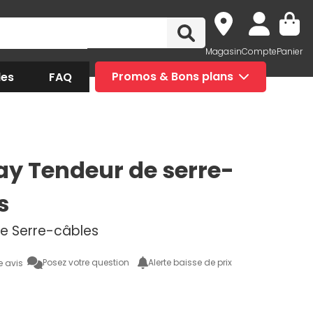
Magasin
Compte
Panier
des
FAQ
Promos & Bons plans
y Tendeur de serre-
s
e Serre-câbles
Posez votre question
Alerte baisse de prix
e avis