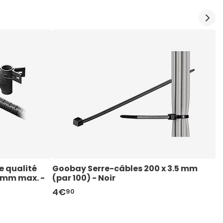
 qualité 
Goobay Serre-câbles 200 x 3.5 mm 
N
 mm max. - 
(par 100) - Noir
1
4€
4
90