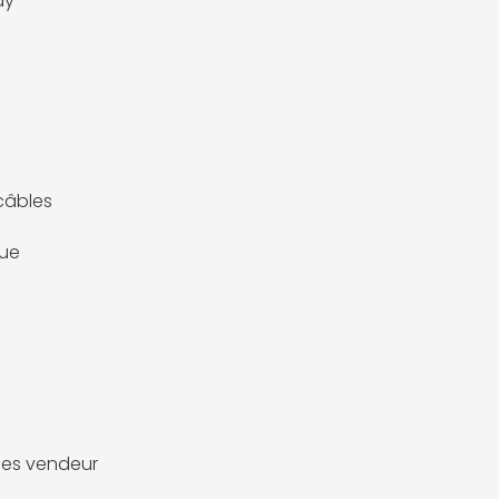
ay
câbles
que
es vendeur