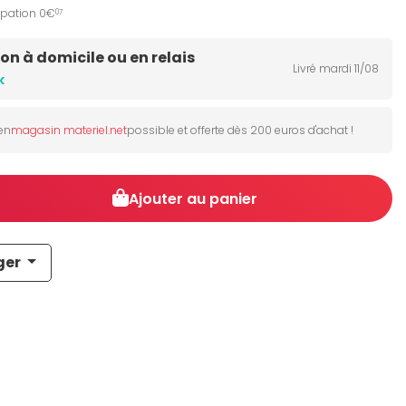
ipation 0€
07
son à domicile ou en relais
Livré mardi 11/08
k
 en
magasin materiel.net
possible et offerte dès 200 euros d'achat !
Ajouter au panier
ger