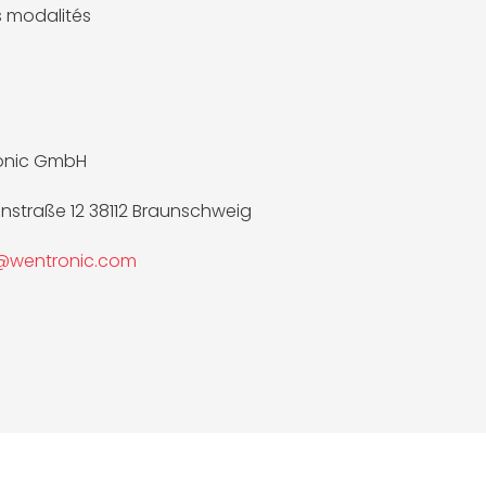
es modalités
onic GmbH
nnstraße 12 38112 Braunschweig
e@wentronic.com