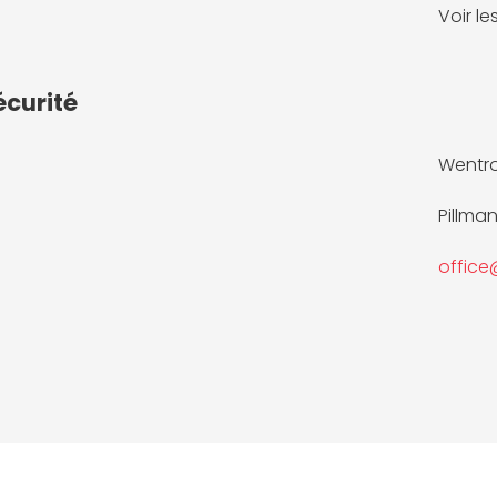
Voir l
écurité
Wentr
Pillma
offic