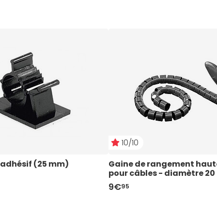
10/10
 adhésif (25 mm)
Gaine de rangement haute
pour câbles - diamètre 20
longueur 2.5 m
9€
95