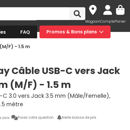
Magasin
Compte
Panier
des
FAQ
Promos & Bons plans
M/F) - 1.5 m
y Câble USB-C vers Jack
m (M/F) - 1.5 m
-C 3.0 vers Jack 3.5 mm (Mâle/Femelle),
 1.5 mètre
Posez votre question
Alerte baisse de prix
e avis