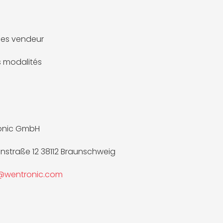
es vendeur
es modalités
onic GmbH
nnstraße 12 38112 Braunschweig
e@wentronic.com