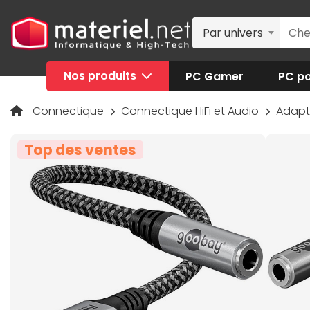
Par univers
Nos produits
PC Gamer
PC po
Connectique
Connectique HiFi et Audio
Adapt
Top des ventes