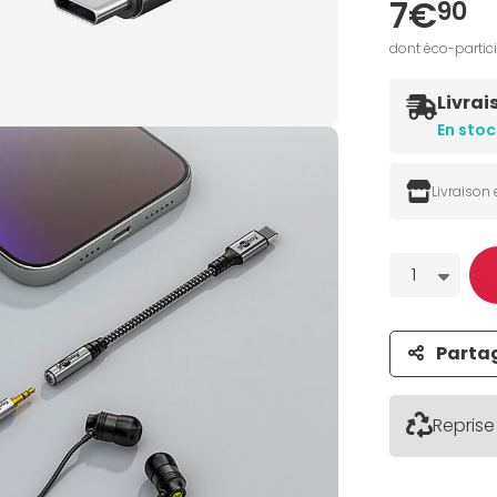
7€
90
dont éco-partic
Livrai
En stoc
Livraison
Quantité
1
Parta
Reprise