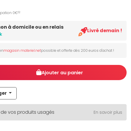
ipation 0€
02
son à domicile ou en relais
Livré demain !
k
 en
magasin materiel.net
possible et offerte dès 200 euros d'achat !
Ajouter au panier
ger
 de vos produits usagés
En savoir plus