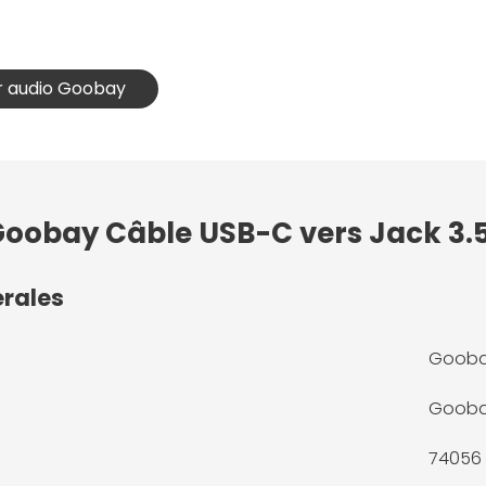
r audio Goobay
 Goobay Câble USB-C vers Jack 3.
érales
Goobay
Goob
74056