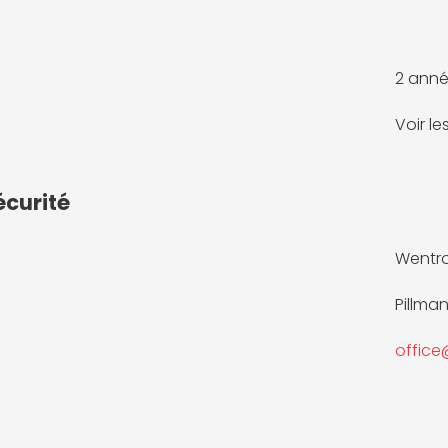
2 anné
Voir l
écurité
Wentr
Pillma
offic