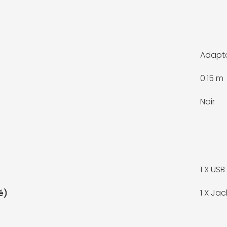
Adapta
0.15 m
Noir
1 X
USB
1 X
Jac
é)