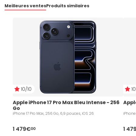
Meilleures ventes
Produits similaires
10/10
10
Apple iPhone 17 Pro Max Bleu Intense - 256 
Appl
Go
iPhone 17 Pro Max, 256 Go, 6,9 pouces, iOS 26
iPhone 
1 479€
1 47
00