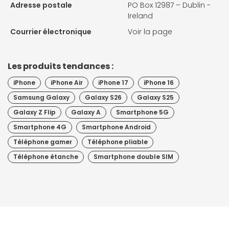
Adresse postale
PO Box 12987 – Dublin -
Ireland
Courrier électronique
Voir la page
Les produits tendances :
iPhone
iPhone Air
iPhone 17
iPhone 16
Samsung Galaxy
Galaxy S26
Galaxy S25
Galaxy Z Flip
Galaxy A
Smartphone 5G
Smartphone 4G
Smartphone Android
Téléphone gamer
Téléphone pliable
Téléphone étanche
Smartphone double SIM