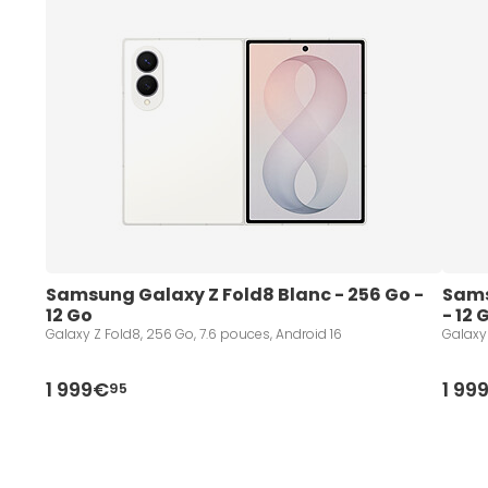
Samsung Galaxy Z Fold8 Blanc - 256 Go - 
Sams
12 Go  
- 12 
Galaxy Z Fold8, 256 Go, 7.6 pouces, Android 16
Galaxy 
1 999€
1 99
95