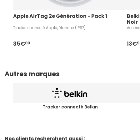
Apple AirTag 2e Génération - Pack 1
Belk
Noir
Tracker connecté Apple, étanche (IP67)
Access
35€
13€
00
9
Autres marques
Tracker connecté Belkin
Nos clients recherchent aussi :