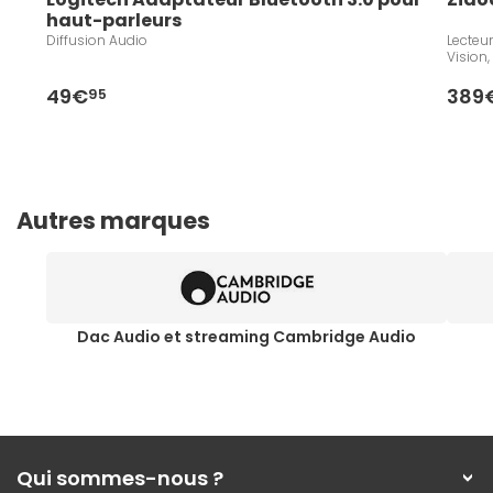
haut-parleurs
Diffusion Audio
Lecteu
Vision,
49€
389
95
Autres marques
Dac Audio et streaming Cambridge Audio
Qui sommes-nous ?