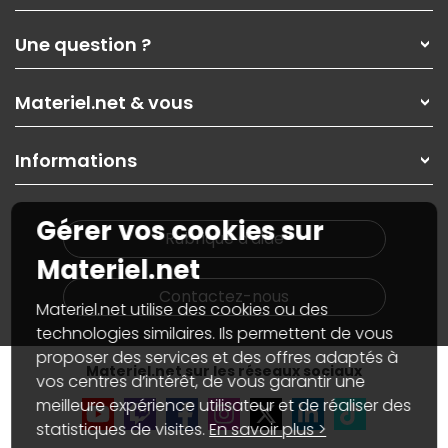
Qui sommes-nous ?
Une question ?
Nos services
Les magasins Materiel.net
Rubrique d'aide / FAQ
Nos solutions pour les pros
Materiel.net & vous
Paiement, livraison
Contactez-nous
Garanties
,
Pack Zen
On répare votre PC portable
SAV, demander un retour
Informations
On rachète votre carte graphique
Informations
PC sur mesure : Votre RDV personnalisé
Guides d'achats et tutoriels
Plan du site
Notre démarche écologique
Gérer vos cookies sur
Nos marques
Materiel.net recrute
Rubrique d'aide
Conditions générales de vente
Notre programme d'affiliation
Materiel.net
Marketplace
Partenariat & Sponsoring
Informations légales
Contactez-nous
Materiel.net utilise des cookies ou des
Données personnelles
et
cookies
Gérer vos cookies
technologies similaires. Ils permettent de vous
Accessibilité : non conforme
proposer des services et des offres adaptés à
Materiel.net sur les réseaux sociaux
vos centres d’intérêt, de vous garantir une
meilleure expérience utilisateur et de réaliser des
statistiques de visites.
En savoir plus >