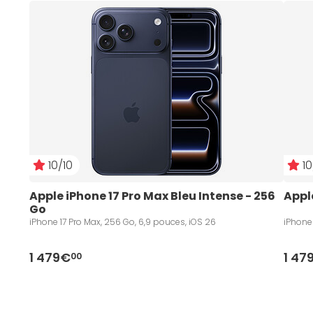
10/10
10
Apple iPhone 17 Pro Max Bleu Intense - 256 
Appl
Go
iPhone 17 Pro Max, 256 Go, 6,9 pouces, iOS 26
iPhone 
1 479€
1 47
00