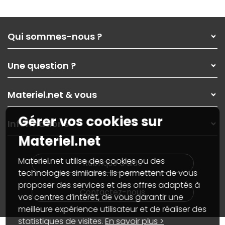
Qui sommes-nous ?
Qui sommes-nous ?
Une question ?
Nos services
Les magasins Materiel.net
Rubrique d'aide / FAQ
Nos solutions pour les pros
Materiel.net & vous
Paiement, livraison
Contactez-nous
Garanties
,
Pack Zen
On répare votre PC portable
Gérer vos cookies sur
SAV, demander un retour
Informations
On rachète votre carte graphique
Informations
Materiel.net
PC sur mesure : Votre RDV personnalisé
Guides d'achats et tutoriels
Plan du site
Notre démarche écologique
Nos marques
Materiel.net recrute
Materiel.net utilise des cookies ou des
Rubrique d'aide
Conditions générales de vente
Notre programme d'affiliation
technologies similaires. Ils permettent de vous
Marketplace
Partenariat & Sponsoring
proposer des services et des offres adaptés à
Informations légales
Contactez-nous
vos centres d’intérêt, de vous garantir une
Données personnelles
et
cookies
meilleure expérience utilisateur et de réaliser des
Gérer vos cookies
Accessibilité : non conforme
statistiques de visites.
En savoir plus >