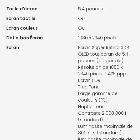
Taille d'écran
5.4 pouces
Ecran tactile
Oui
Ecran couleur
Oui
Définition Écran
1080 x 2340 pixels
Ecran
Écran Super Retina XDR
OLED tout écran de 5,4
pouces (diagonale)
Résolution de 1080 x
2340 pixels à 476 ppp
Écran HDR
True Tone
Large gamme de
couleurs (P3)
Haptic Touch
Contraste 2 000 000:1
(standard)
Luminosité maximale de
800 nits (standard) ;
luminosité maximale de