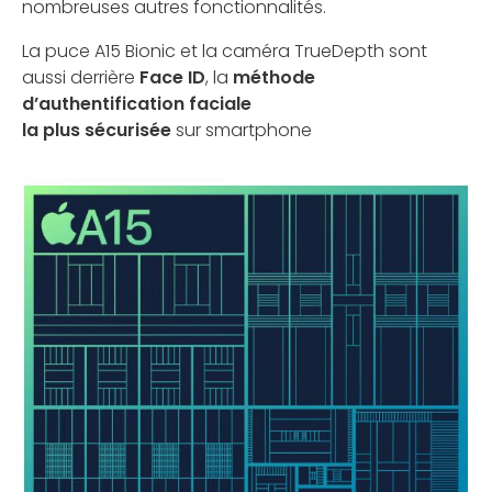
nombreuses autres fonctionnalités.
La puce A15 Bionic et la caméra TrueDepth sont
aussi derrière
Face ID
, la
méthode
d’authentification faciale
la plus sécurisée
sur smartphone