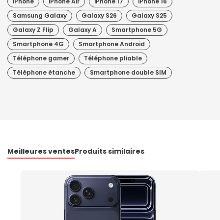
iPhone
iPhone Air
iPhone 17
iPhone 16
Samsung Galaxy
Galaxy S26
Galaxy S25
Galaxy Z Flip
Galaxy A
Smartphone 5G
Smartphone 4G
Smartphone Android
Téléphone gamer
Téléphone pliable
Téléphone étanche
Smartphone double SIM
Meilleures ventes
Produits similaires