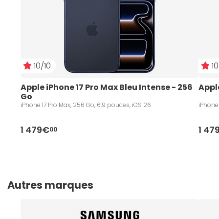
10/10
10
Apple iPhone 17 Pro Max Bleu Intense - 256 
Appl
Go
iPhone 17 Pro Max, 256 Go, 6,9 pouces, iOS 26
iPhone 
1 479€
1 47
00
Autres marques