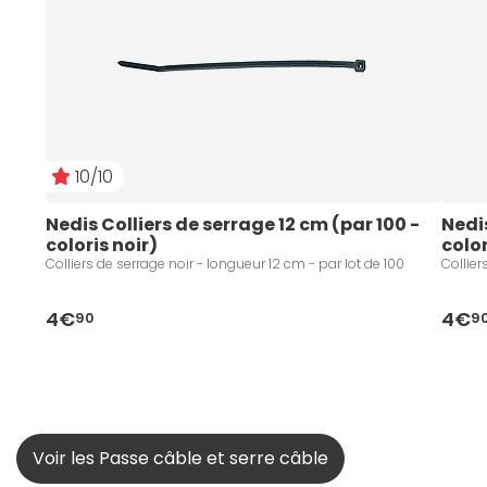
10/10
Nedis Colliers de serrage 12 cm (par 100 - 
Nedis
coloris noir)
color
Colliers de serrage noir - longueur 12 cm - par lot de 100
Collier
4€
4€
90
9
Voir les Passe câble et serre câble