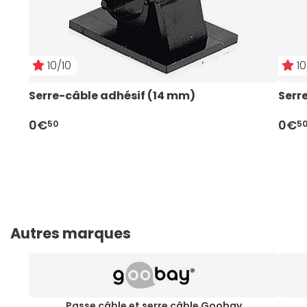
10/10
10
Serre-câble adhésif (14 mm)
Serr
0€
0€
50
5
Autres marques
Passe câble et serre câble Goobay