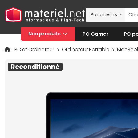
Par univers
Nos produits
PC Gamer
PC po
PC et Ordinateur
Ordinateur Portable
MacBook
Reconditionné