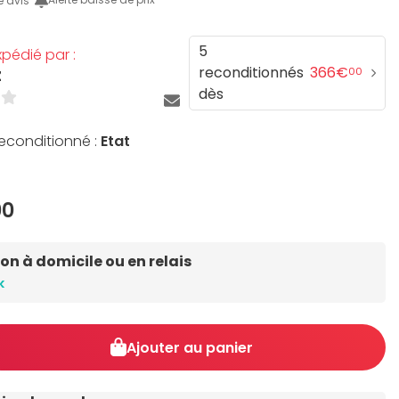
e avis
5
pédié par :
reconditionnés
366€
00
Z
dès
reconditionné :
Etat
00
son à domicile ou en relais
k
Ajouter au panier