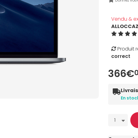
Donnez votr
Vendu & ex
ALLOCCA
Produit 
correct
366€
Livrai
En stoc
Quantité
1