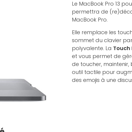
Le MacBook Pro 13 pouc
permettra de (re)décou
MacBook Pro.
Elle remplace les tou
sommet du clavier par u
polyvalente. La
Touch 
et vous permet de gérer
de toucher, maintenir, 
outil tactile pour aug
des emojis à une discu
té