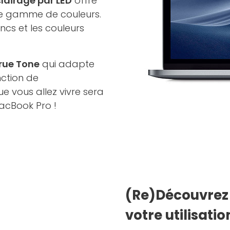
clairage par LED
offre
ge gamme de couleurs.
ncs et les couleurs
rue Tone
qui adapte
ction de
e vous allez vivre sera
MacBook Pro !
(Re)Découvrez 
votre utilisatio