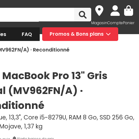
Magasin
Compte
Panier
des
FAQ
Promos & Bons plans
(MV962FN/A) · Reconditionné
 MacBook Pro 13" Gris
al (MV962FN/A) ·
ditionné
e, 13,3", Core i5-8279U, RAM 8 Go, SSD 256 Go,
Mojave, 1,37 kg
Alerte baisse de prix