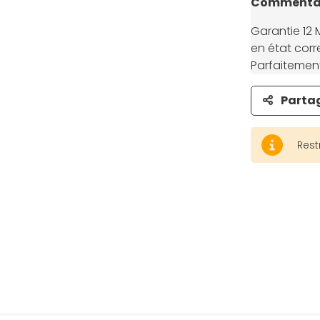
Commentai
Garantie 12 
en état corre
Parfaitement
Parta
Rest