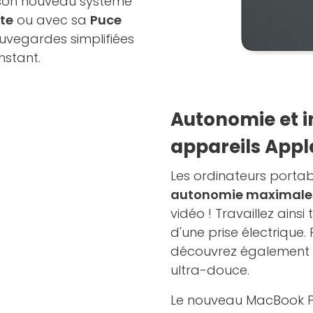
c son nouveau système
te
ou avec sa
Puce
auvegardes simplifiées
nstant.
Autonomie et in
appareils Appl
Les ordinateurs porta
autonomie maximale 
vidéo ! Travaillez ains
d'une prise électrique.
découvrez également
ultra-douce.
Le nouveau MacBook P