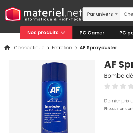
Par univers
Nos produits
PC Gamer
PC po
Connectique
Entretien
AF Sprayduster
AF Sp
Bombe dép
Dernier prix a
Photos non cont