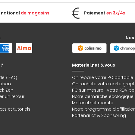
 national
de magasins
Paiement
en 3x/4x
s
Nos
 ?
Materiel.net & vous
de / FAQ
On répare votre PC portable
raison
On rachète votre carte grap
ck Zen
PC sur mesure : Votre RDV pe
r un retour
Notre démarche écologique
Materiel.net recrute
ts et tutoriels
Notre programme d'affiliatio
Partenariat & Sponsoring