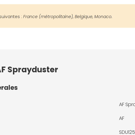
suivantes :
France (métropolitaine), Belgique, Monaco.
AF Sprayduster
érales
AF Spr
AF
SDU12