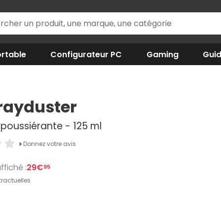
rtable
Configurateur PC
Gaming
Gui
rayduster
oussiérante - 125 ml
Donnez votre avis
ffiché :
29€
95
ractuelles