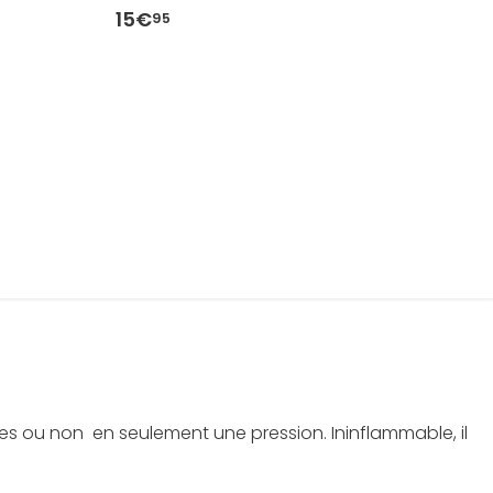
15€
1
95
ques ou non en seulement une pression. Ininflammable, il