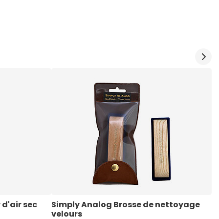
'air sec 
Simply Analog Brosse de nettoyage 
S
velours
a