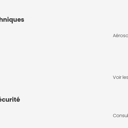
chniques
Aéroso
Voir l
écurité
Consul