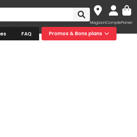
Magasin
Compte
Panier
des
FAQ
Promos & Bons plans