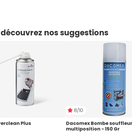
e, découvrez nos suggestions
8/10
erclean Plus
Dacomex Bombe souffleur d
multiposition - 150 Gr