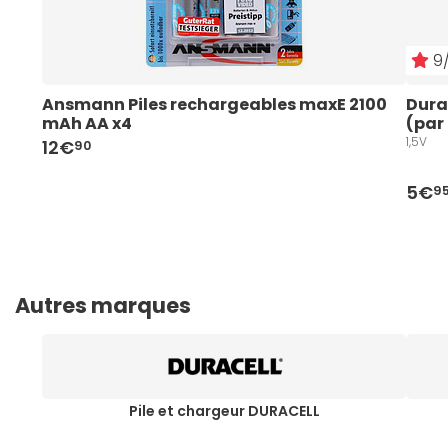
9/
Ansmann Piles rechargeables maxE 2100 
Durac
mAh AA x4
(par
1,5V
12€
90
5€
9
Autres marques
Pile et chargeur DURACELL