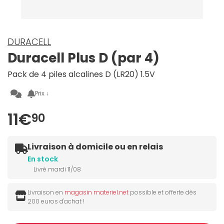
DURACELL
Duracell Plus D (par 4)
Pack de 4 piles alcalines D (LR20) 1.5V
Prix ↓
11€
90
Livraison à domicile ou en relais
En stock
Livré mardi 11/08
Livraison en
magasin materiel.net
possible et offerte dès
200 euros d'achat !