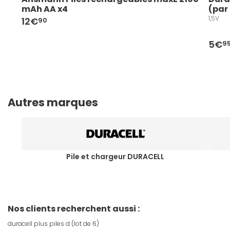
mAh AA x4
(par
1,5V
12€
90
5€
9
Autres marques
Pile et chargeur DURACELL
Nos clients recherchent aussi :
duracell plus piles d (lot de 6)