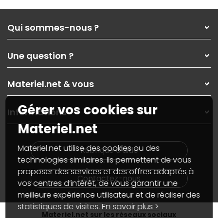
Qui sommes-nous ?
Qui sommes-nous ?
Une question ?
Nos services
Les magasins Materiel.net
Rubrique d'aide / FAQ
Nos solutions pour les pros
Materiel.net & vous
Paiement, livraison
Contactez-nous
Garanties
,
Pack Zen
On répare votre PC portable
Gérer vos cookies sur
SAV, demander un retour
Informations
On rachète votre carte graphique
Informations
Materiel.net
PC sur mesure : Votre RDV personnalisé
Guides d'achats et tutoriels
Plan du site
Notre démarche écologique
Nos marques
Materiel.net recrute
Materiel.net utilise des cookies ou des
Rubrique d'aide
Conditions générales de vente
Notre programme d'affiliation
technologies similaires. Ils permettent de vous
Marketplace
Partenariat & Sponsoring
proposer des services et des offres adaptés à
Informations légales
Contactez-nous
vos centres d’intérêt, de vous garantir une
Données personnelles
et
cookies
meilleure expérience utilisateur et de réaliser des
Gérer vos cookies
Accessibilité : non conforme
statistiques de visites.
En savoir plus >
Materiel.net sur les réseaux sociaux