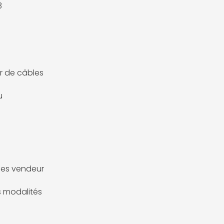
3
r de câbles
u
es vendeur
es modalités