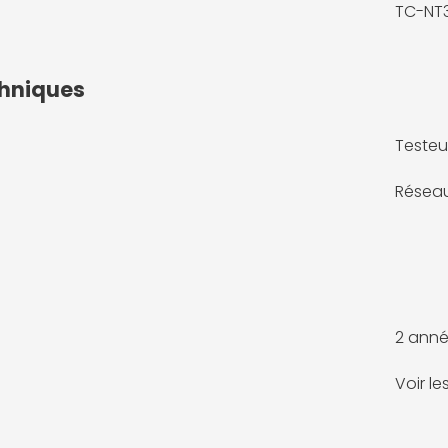
TC-NT
chniques
Testeu
Résea
2 anné
Voir l