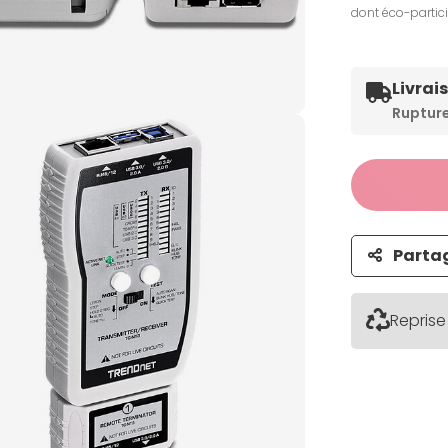
dont éco-partic
Livrai
Ruptur
Parta
Reprise