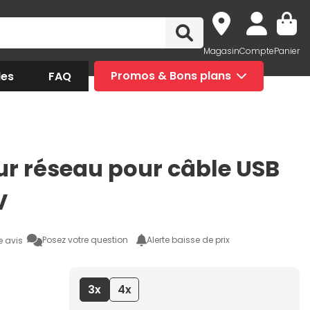
Magasin
Compte
Panier
des
FAQ
Promos & Bons plans
ur réseau pour câble USB
V
Posez votre question
Alerte baisse de prix
e avis
3x
4x