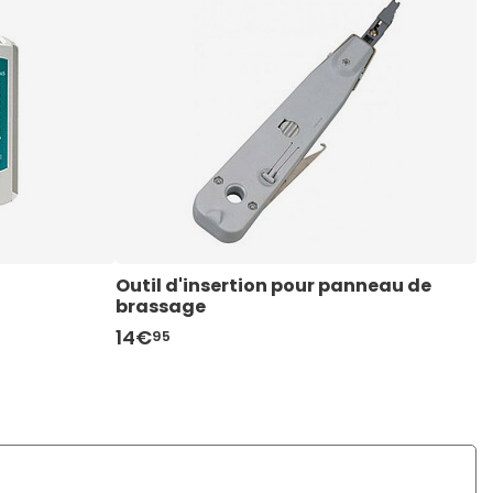
Outil d'insertion pour panneau de 
i
brassage
14€
6
95