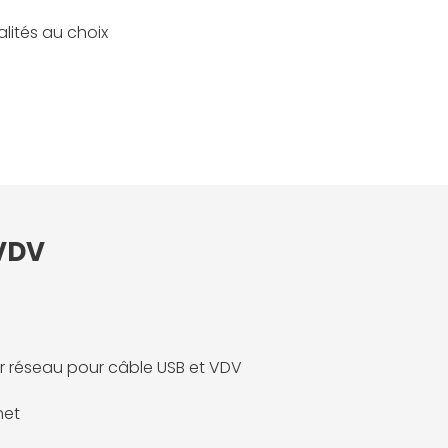
lités au choix
 VDV
r réseau pour câble USB et VDV
net