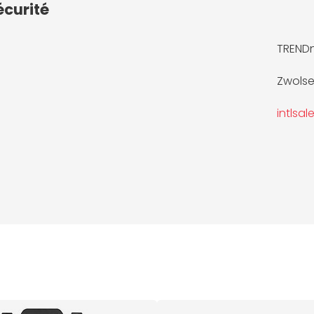
écurité
TRENDne
Zwolse
intlsa