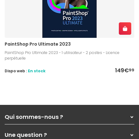
équipant votre ordinateur de
logiciels, suites
bureautiques ou outils collaboratifs
pour vous
accompagner dans vos tâches quotidiennes.
PaintShop Pro Ultimate 2023
PaintShop Pro Ultimate 2023 - 1 utilisateur - 2 postes - Licence
perpétuelle
149€
99
Dispo web :
En stock
Qui sommes-nous ?
Qui sommes-nous ?
Une question ?
Nos services