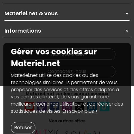
Les magasins Materiel.net
Rubrique d'aide / FAQ
Nos solutions pour les pros
Materiel.net & vous
Paiement, livraison
Contactez-nous
Garanties
,
Pack Zen
On répare votre PC portable
SAV, demander un retour
Informations
On rachète votre carte graphique
Informations
PC sur mesure : Votre RDV personnalisé
Guides d'achats et tutoriels
Plan du site
Notre démarche écologique
Gérer vos cookies sur
Nos marques
Materiel.net recrute
Rubrique d'aide
Conditions générales de vente
Notre programme d'affiliation
Materiel.net
Marketplace
Partenariat & Sponsoring
Informations légales
Contactez-nous
Materiel.net utilise des cookies ou des
Données personnelles
et
cookies
Gérer vos cookies
technologies similaires. Ils permettent de vous
Accessibilité : non conforme
proposer des services et des offres adaptés à
Materiel.net sur les réseaux sociaux
vos centres d’intérêt, de vous garantir une
meilleure expérience utilisateur et de réaliser des
statistiques de visites.
En savoir plus >
Nos autres sites
Refuser