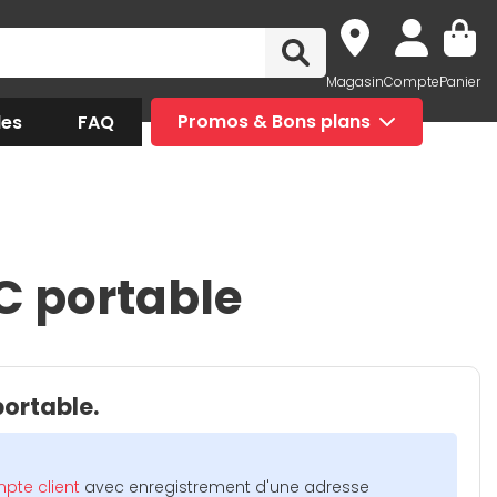
Magasin
Compte
Panier
des
FAQ
Promos & Bons plans
C portable
portable.
pte client
avec enregistrement d'une adresse