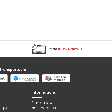
Sav
100% Nantais
 transporteurs
Informations
Plan du site
hique
Nos marques