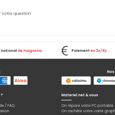
r votre question
 national
de magasins
Paiement
en 3x/4x
s
Nos
 ?
Materiel.net & vous
de / FAQ
On répare votre PC portable
raison
On rachète votre carte grap