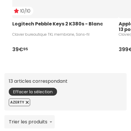
10/10
Logitech Pebble Keys 2 K380s - Blanc
Appl
13 p
Clavier bureautique TKL membrane, Sans-fil
Clavie
39€
399
95
13 articles correspondant
Effacer la sélection
AZERTY
Trier les produits