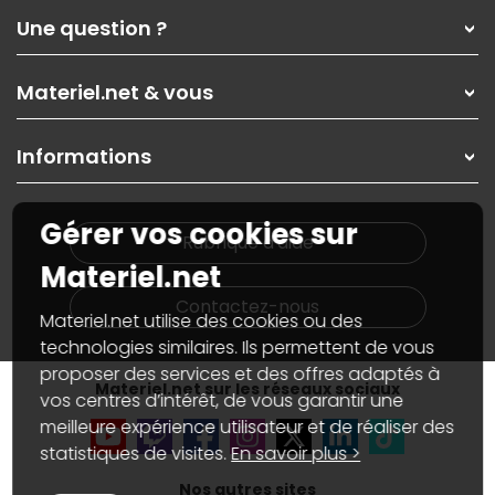
Qui sommes-nous ?
Une question ?
Nos services
Les magasins Materiel.net
Rubrique d'aide / FAQ
Nos solutions pour les pros
Materiel.net & vous
Paiement, livraison
Contactez-nous
Garanties
,
Pack Zen
On répare votre PC portable
SAV, demander un retour
Informations
On rachète votre carte graphique
Informations
PC sur mesure : Votre RDV personnalisé
Guides d'achats et tutoriels
Plan du site
Notre démarche écologique
Gérer vos cookies sur
Nos marques
Materiel.net recrute
Rubrique d'aide
Conditions générales de vente
Notre programme d'affiliation
Materiel.net
Marketplace
Partenariat & Sponsoring
Informations légales
Contactez-nous
Materiel.net utilise des cookies ou des
Données personnelles
et
cookies
Gérer vos cookies
technologies similaires. Ils permettent de vous
Accessibilité : non conforme
proposer des services et des offres adaptés à
Materiel.net sur les réseaux sociaux
vos centres d’intérêt, de vous garantir une
meilleure expérience utilisateur et de réaliser des
statistiques de visites.
En savoir plus >
Nos autres sites