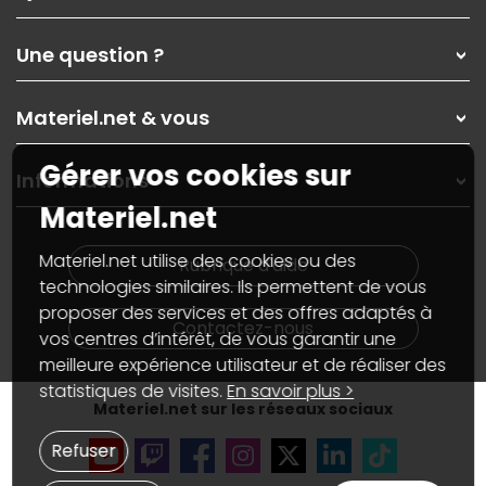
Qui sommes-nous ?
Une question ?
Nos services
Les magasins Materiel.net
Rubrique d'aide / FAQ
Nos solutions pour les pros
Materiel.net & vous
Paiement, livraison
Contactez-nous
Garanties
,
Pack Zen
On répare votre PC portable
Gérer vos cookies sur
SAV, demander un retour
Informations
On rachète votre carte graphique
Informations
Materiel.net
PC sur mesure : Votre RDV personnalisé
Guides d'achats et tutoriels
Plan du site
Notre démarche écologique
Nos marques
Materiel.net recrute
Materiel.net utilise des cookies ou des
Rubrique d'aide
Conditions générales de vente
Notre programme d'affiliation
technologies similaires. Ils permettent de vous
Marketplace
Partenariat & Sponsoring
proposer des services et des offres adaptés à
Informations légales
Contactez-nous
vos centres d’intérêt, de vous garantir une
Données personnelles
et
cookies
meilleure expérience utilisateur et de réaliser des
Gérer vos cookies
Accessibilité : non conforme
statistiques de visites.
En savoir plus >
Materiel.net sur les réseaux sociaux
Refuser