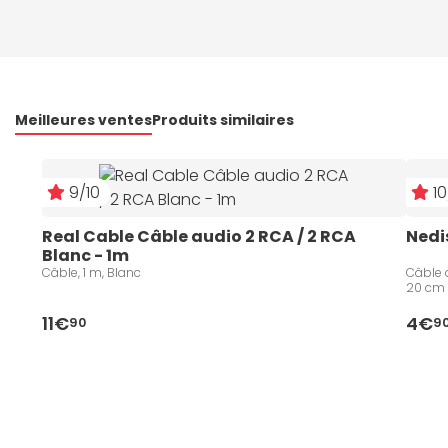
Meilleures ventes
Produits similaires
9/10
10
Real Cable Câble audio 2 RCA / 2 RCA 
Nedi
Blanc - 1m
Câble, 1 m, Blanc
Câble 
20 cm
11€
4€
90
9