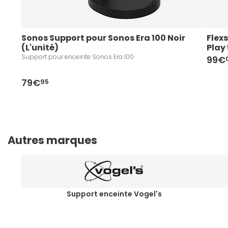
Sonos Support pour Sonos Era 100 Noir 
Flex
(L'unité)
Play 
Support pour enceinte Sonos Era 100
99€
79€
95
Autres marques
Support enceinte Vogel's