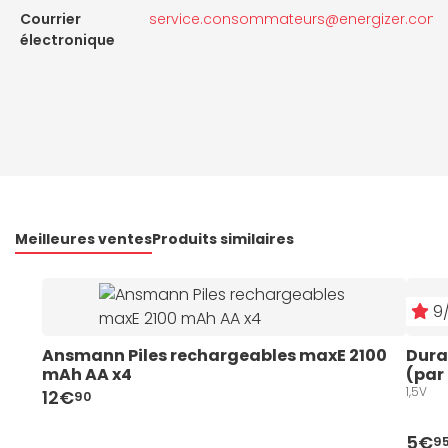
Courrier
service.consommateurs@energizer.com
électronique
Meilleures ventes
Produits similaires
9/
Ansmann Piles rechargeables maxE 2100 
Durac
mAh AA x4
(par
1,5V
12€
90
5€
9