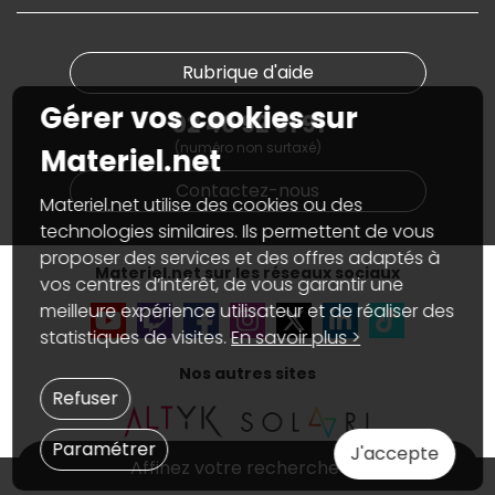
Informations
PC sur mesure : Votre RDV personnalisé
Guides d'achats et tutoriels
Plan du site
Notre démarche écologique
Nos marques
Materiel.net recrute
Rubrique d'aide
Conditions générales de vente
Notre programme d'affiliation
Marketplace
Gérer vos cookies sur
Partenariat & Sponsoring
02 40 92 91 91
Informations légales
(numéro non surtaxé)
Données personnelles
et
cookies
Materiel.net
Gérer vos cookies
Contactez-nous
Accessibilité : non conforme
Materiel.net utilise des cookies ou des
technologies similaires. Ils permettent de vous
proposer des services et des offres adaptés à
Materiel.net sur les réseaux sociaux
vos centres d’intérêt, de vous garantir une
meilleure expérience utilisateur et de réaliser des
statistiques de visites.
En savoir plus >
Nos autres sites
Refuser
Paramétrer
J'accepte
Affinez votre recherche