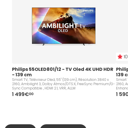
10
Philips 55OLED801/12 - TV Oled 4K UHD HDR 
Phili
- 139 cm
139 
Smart TV, Téléviseur Oled, 55" (139 cm), Résolution 3840 x
Smart T
2160, Ambilight 3, Dolby Atmos/DTS:X, FreeSync Premium/G-
2160, 
Sync Compatible , HDMI 2.1, VRR, ALLM
Enhance
1 499€
1 59
00