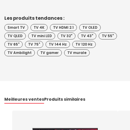
Les produits tendances :
Smart TV
TV 4K
TV HDMI 2.1
TV OLED
TV QLED
TV mini LED
TV 32"
TV 43"
TV 55"
TV 65"
TV 75"
TV 144 Hz
TV 120 Hz
TV Ambilight
TV gamer
TV murale
Meilleures ventes
Produits similaires