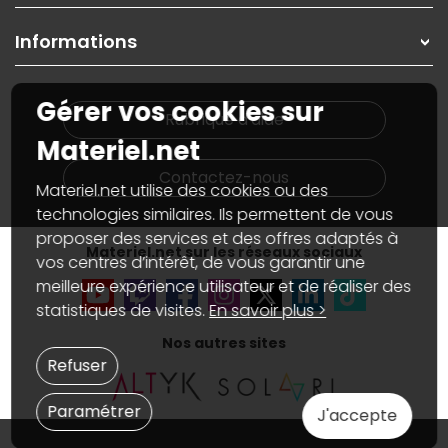
Garanties
,
Pack Zen
On répare votre PC portable
SAV, demander un retour
Informations
On rachète votre carte graphique
Informations
PC sur mesure : Votre RDV personnalisé
Guides d'achats et tutoriels
Plan du site
Notre démarche écologique
Gérer vos cookies sur
Nos marques
Materiel.net recrute
Rubrique d'aide
Conditions générales de vente
Notre programme d'affiliation
Materiel.net
Marketplace
Partenariat & Sponsoring
Informations légales
Contactez-nous
Materiel.net utilise des cookies ou des
Données personnelles
et
cookies
Gérer vos cookies
technologies similaires. Ils permettent de vous
Accessibilité : non conforme
proposer des services et des offres adaptés à
Materiel.net sur les réseaux sociaux
vos centres d’intérêt, de vous garantir une
meilleure expérience utilisateur et de réaliser des
statistiques de visites.
En savoir plus >
Nos autres sites
Refuser
Paramétrer
J'accepte