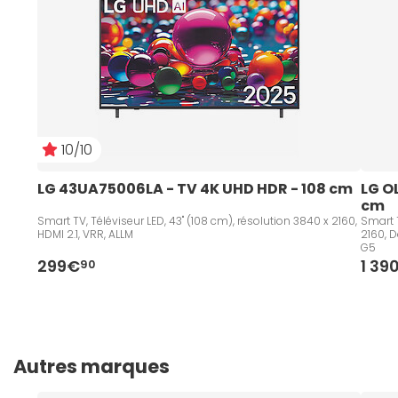
10/10
LG 43UA75006LA - TV 4K UHD HDR - 108 cm   
LG O
cm
Smart TV, Téléviseur LED, 43" (108 cm), résolution 3840 x 2160,
Smart T
HDMI 2.1, VRR, ALLM
2160, D
G5
299€
1 39
90
Autres marques