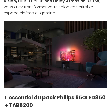
Vision/HDR10+
et un
son Dolby Atmos de 320 W
,
vous allez transformer votre salon en véritable
espace cinéma et gaming.
L'essentiel du pack Philips 65OLED850
+ TAB8200