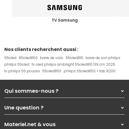
TV Samsung
Nos clients recherchent aussi :
55oled
85oled850
barre de visio
55oled810
barre de son philips
philips 55oled
tv oled philips ambilight 55oled810 139 cm 2025
tv philips 55 pouces
55oled850
philips 55oled850 + tab 8200
Qui sommes-nous ?
Qui sommes-nous ?
Une question ?
Nos services
Les magasins Materiel.net
Rubrique d'aide / FAQ
Nos solutions pour les pros
Materiel.net & vous
Paiement, livraison
Contactez-nous