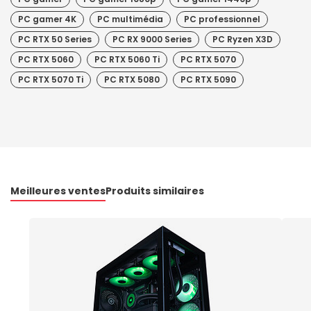
PC gamer 4K
PC multimédia
PC professionnel
PC RTX 50 Series
PC RX 9000 Series
PC Ryzen X3D
PC RTX 5060
PC RTX 5060 Ti
PC RTX 5070
PC RTX 5070 Ti
PC RTX 5080
PC RTX 5090
Meilleures ventes
Produits similaires