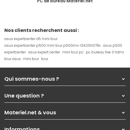
PC de bureau Materiel.net
Nos clients recherchent aussi :
asus expertcenter d5 mini tour
asus expertcenter p500 mini tour p500mv-13420h078x
asus p500
expertcenter
asus expert center
mini tour pc
pc bureau fixe 3 hdmi
tour asus
mini tour
tour
Qui sommes-nous ?
Qui sommes-nous ?
Une question ?
Nos services
Les magasins Materiel.net
Rubrique d'aide / FAQ
Nos solutions pour les pros
Materiel.net & vous
Paiement, livraison
Contactez-nous
Garanties
,
Pack Zen
On répare votre PC portable
SAV, demander un retour
Informations