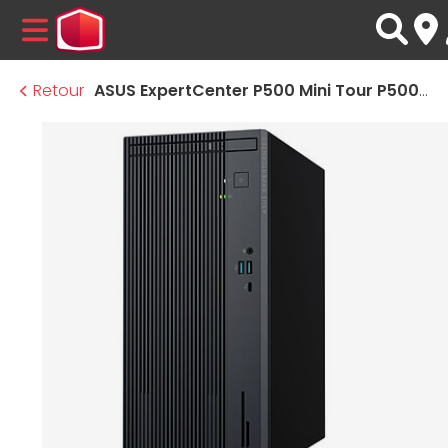
MENU
Retour
ASUS ExpertCenter P500 Mini Tour P500MV-31315U097X