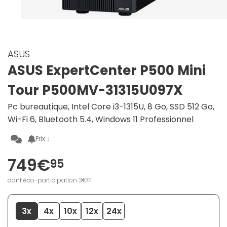
ASUS
ASUS ExpertCenter P500 Mini
Tour P500MV-31315U097X
Pc bureautique, Intel Core i3-1315U, 8 Go, SSD 512 Go,
Wi-Fi 6, Bluetooth 5.4, Windows 11 Professionnel
Prix ↓
749€
95
dont éco-participation 3€
02
3x
4x
10x
12x
24x