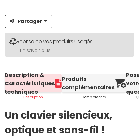
Partager
Reprise de vos produits usagés
En savoir plus
Description &
Pos
Produits
Caractéristiques
votr
complémentaires
techniques
ques
Description
Compléments
Q
Un clavier silencieux,
optique et sans-fil !