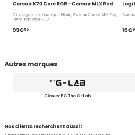
Corsair K70 Core RGB - Corsair MLX Red
Logi
Clavier gamer mécanique, Filaire, Switchs Corsair MLX Red,
Bureau
Rétro-éclairage RGB
99€
16€
95
9
Autres marques
Clavier PC The G-Lab
Nos clients recherchent aussi :