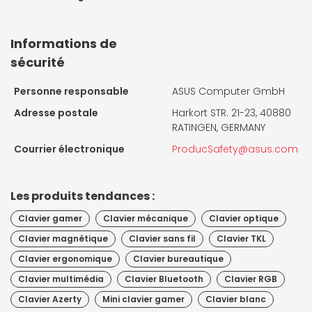
Informations de
sécurité
Personne responsable
ASUS Computer GmbH
Adresse postale
Harkort STR. 21-23, 40880
RATINGEN, GERMANY
Courrier électronique
ProducSafety@asus.com
Les produits tendances :
Clavier gamer
Clavier mécanique
Clavier optique
Clavier magnétique
Clavier sans fil
Clavier TKL
Clavier ergonomique
Clavier bureautique
Clavier multimédia
Clavier Bluetooth
Clavier RGB
Clavier Azerty
Mini clavier gamer
Clavier blanc