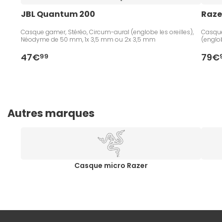
JBL Quantum 200
Raze
Casque gamer, Stéréo, Circum-aural (englobe les oreilles),
Casque 
Néodyme de 50 mm, 1x 3,5 mm ou 2x 3,5 mm
(englo
47€
79€
99
Autres marques
Casque micro Razer