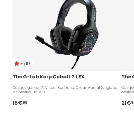
8/10
The G-Lab Korp Cobalt 7.1 EX
The 
Casque gamer, 7.1 Virtual Surround, Circum-aural (englobe
Casque
les oreilles), 1x USB
oreill
18€
21€
95
9