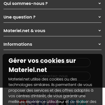
Qui sommes-nous ?
Qui sommes-nous ?
Une question ?
Nos services
Les magasins Materiel.net
Rubrique d'aide / FAQ
Nos solutions pour les pros
Materiel.net & vous
Paiement, livraison
Contactez-nous
Garanties
,
Pack Zen
On répare votre PC portable
SAV, demander un retour
Informations
On rachète votre carte graphique
Informations
PC sur mesure : Votre RDV personnalisé
Guides d'achats et tutoriels
Plan du site
Notre démarche écologique
Gérer vos cookies sur
Nos marques
Materiel.net recrute
Rubrique d'aide
Conditions générales de vente
Notre programme d'affiliation
Materiel.net
Marketplace
Partenariat & Sponsoring
Informations légales
Contactez-nous
Materiel.net utilise des cookies ou des
Données personnelles
et
cookies
Gérer vos cookies
technologies similaires. Ils permettent de vous
Accessibilité : non conforme
proposer des services et des offres adaptés à
Materiel.net sur les réseaux sociaux
vos centres d’intérêt, de vous garantir une
meilleure expérience utilisateur et de réaliser des