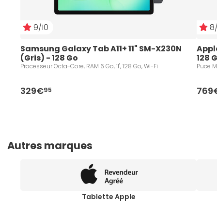
9/10
8/
Samsung Galaxy Tab A11+ 11" SM-X230N 
Apple
(Gris) - 128 Go
128 G
Processeur Octa-Core, RAM 6 Go, 11", 128 Go, Wi-Fi
Puce M3
329€
769
95
Autres marques
Tablette Apple