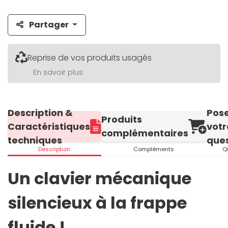
Partager
Reprise de vos produits usagés
En savoir plus
Description &
Pos
Produits
Caractéristiques
votr
complémentaires
techniques
ques
Description
Compléments
Q
Un clavier mécanique
silencieux à la frappe
fluide !