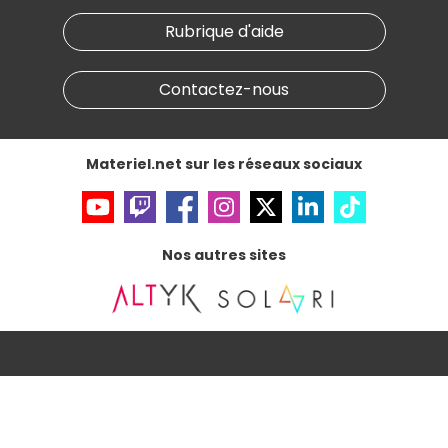
Notre démarche écologique
Nos marques
Materiel.net recrute
Rubrique d'aide
Conditions générales de vente
Notre programme d'affiliation
Marketplace
Partenariat & Sponsoring
Informations légales
Contactez-nous
Données personnelles
et
cookies
Gérer vos cookies
Accessibilité : non conforme
Materiel.net sur les réseaux sociaux
Nos autres sites