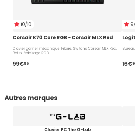
10/10
9/
Corsair K70 Core RGB - Corsair MLX Red
Logi
Clavier gamer mécanique, Filaire, Switchs Corsair MLX Red,
Bureau
Rétro-éclairage RGB
99€
16€
95
9
Autres marques
Clavier PC The G-Lab