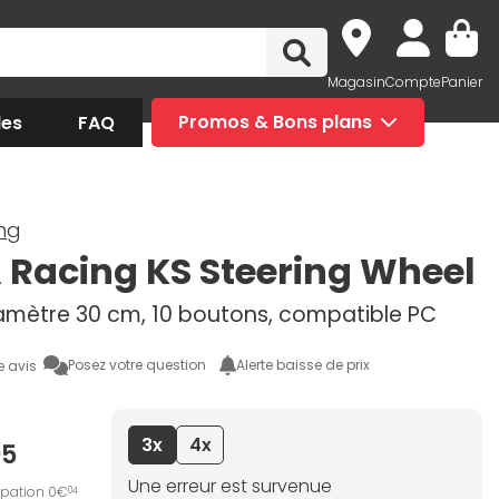
Magasin
Compte
Panier
des
FAQ
Promos & Bons plans
ng
Racing KS Steering Wheel
iamètre 30 cm, 10 boutons, compatible PC
Posez votre question
Alerte baisse de prix
e avis
3x
4x
95
Une erreur est survenue
ipation 0€
04