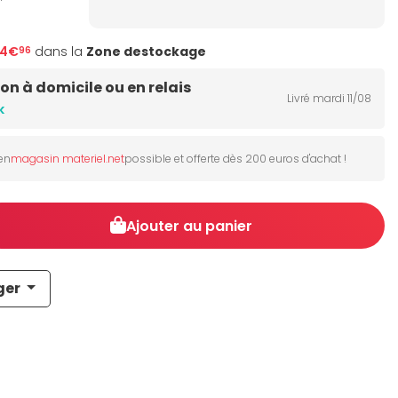
24€
dans la
Zone destockage
96
son à domicile ou en relais
Livré mardi 11/08
k
 en
magasin materiel.net
possible et offerte dès 200 euros d'achat !
Ajouter au panier
ger