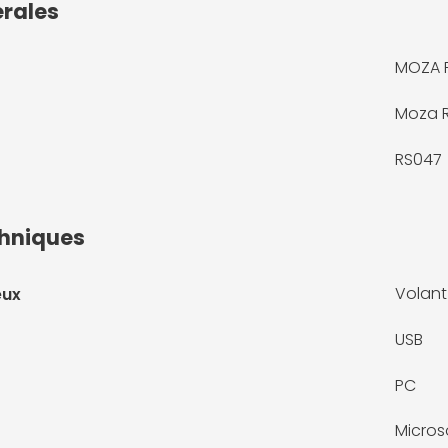
érales
MOZA R
Moza 
RS047
chniques
Volant
eux
USB
PC
Micros