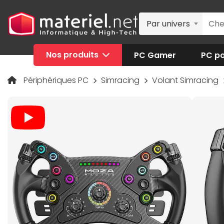
Par univers
Nos produits
PC Gamer
PC po
Périphériques PC
Simracing
Volant Simracing