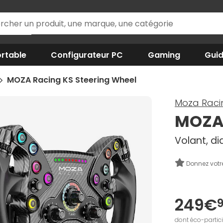
rtable
Configurateur PC
Gaming
Gui
MOZA Racing KS Steering Wheel
Moza Raci
MOZA 
Volant, d
Donnez votr
249€
dont éco-partic