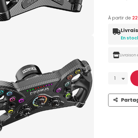
À partir de
2
Livrai
En stoc
Livraison
Quantité
1
Parta