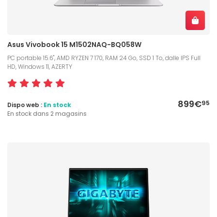
Asus Vivobook 15 M1502NAQ-BQ058W
PC portable 15.6", AMD RYZEN 7 170, RAM 24 Go, SSD 1 To, dalle IPS Full
HD, Windows 11, AZERTY
899€
95
Dispo web :
En stock
En stock dans 2 magasins