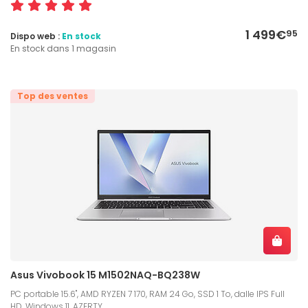
1 499€
95
Dispo web :
En stock
En stock dans 1 magasin
Top des ventes
Asus Vivobook 15 M1502NAQ-BQ238W
PC portable 15.6", AMD RYZEN 7 170, RAM 24 Go, SSD 1 To, dalle IPS Full
HD, Windows 11, AZERTY