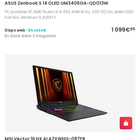
ASUS Zenbook S 14 OLED UM3406GA-QD013W
PC portable 14", AMD Ryzen AI 5 430, RAM 16 Go, SSD 512 Go, dalle OLED
Full HD+, Windows 11, AZERTY
1 099€
95
Dispo web :
En stock
En stock dans 2 magasins
MSI Vector 16 HX AI A2XWHG-087FR