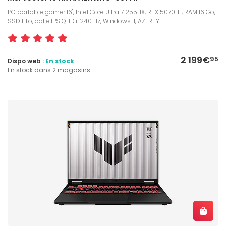
PC portable gamer 16", Intel Core Ultra 7 255HX, RTX 5070 Ti, RAM 16 Go,
SSD 1 To, dalle IPS QHD+ 240 Hz, Windows 11, AZERTY
2 199€
95
Dispo web :
En stock
En stock dans 2 magasins