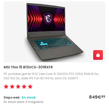
MSI Thin 15 B13UCX-3018XFR
PC portable gamer 15.6", Intel Core i5-13420H, RTX 2050, RAM 16 Go,
SSD 512 Go, dalle IPS Full HD 144 Hz, sans OS, AZERTY
849€
95
Dispo web :
En stock
En stock dans 2 magasins