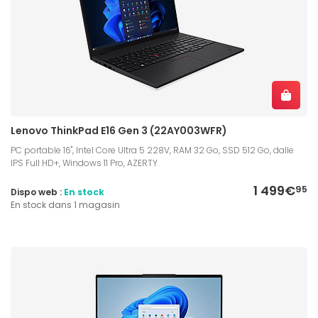
Lenovo ThinkPad E16 Gen 3 (22AY003WFR)
PC portable 16", Intel Core Ultra 5 228V, RAM 32 Go, SSD 512 Go, dalle
IPS Full HD+, Windows 11 Pro, AZERTY
1 499€
95
Dispo web :
En stock
En stock dans 1 magasin