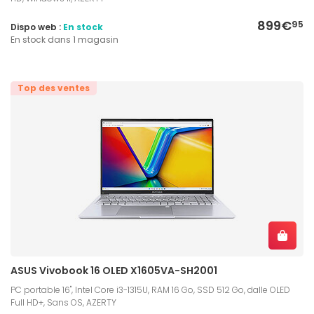
899€
95
Dispo web :
En stock
En stock dans 1 magasin
Top des ventes
ASUS Vivobook 16 OLED X1605VA-SH2001
PC portable 16", Intel Core i3-1315U, RAM 16 Go, SSD 512 Go, dalle OLED
Full HD+, Sans OS, AZERTY