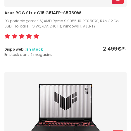
Asus ROG Strix G16 G614FP-S5050W
PC portable gamer 16", AMD Ryzen 9 9955HX, RTX 5070, RAM 32 Go,
SSD 1 To, dalle IPS WQXGA 240 Hz, Windows 11, AZERTY
2 499€
95
Dispo web :
En stock
En stock dans 2 magasins