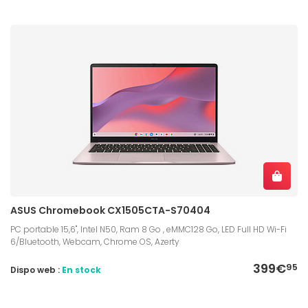
ASUS Chromebook CX1505CTA-S70404
PC portable 15,6", Intel N50, Ram 8 Go , eMMC128 Go, LED Full HD Wi-Fi
6/Bluetooth, Webcam, Chrome OS, Azerty
399€
95
Dispo web :
En stock