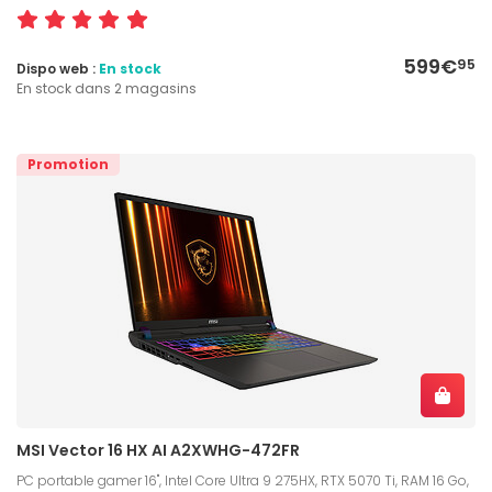
599€
95
Dispo web :
En stock
En stock dans 2 magasins
Promotion
MSI Vector 16 HX AI A2XWHG-472FR
PC portable gamer 16", Intel Core Ultra 9 275HX, RTX 5070 Ti, RAM 16 Go,