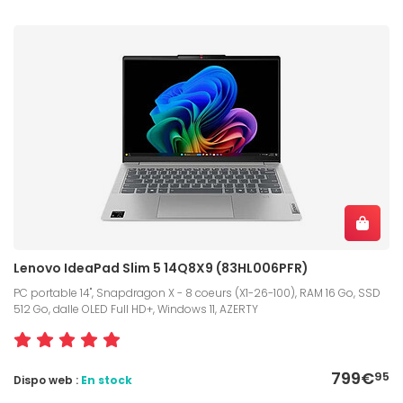
Lenovo IdeaPad Slim 5 14Q8X9 (83HL006PFR)
PC portable 14", Snapdragon X - 8 coeurs (X1-26-100), RAM 16 Go, SSD
512 Go, dalle OLED Full HD+, Windows 11, AZERTY
799€
95
Dispo web :
En stock