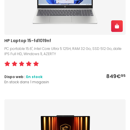
HP Laptop 15-fd1019nf
PC portable 15.6", Intel Core Ultra 5 125H, RAM 32 Go, SSD 512 Go, dalle
IPS Full HD, Windows 11, AZERTY
849€
95
Dispo web :
En stock
En stock dans 1 magasin