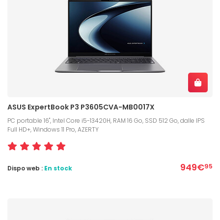
ASUS ExpertBook P3 P3605CVA-MB0017X
PC portable 16", Intel Core i5-13420H, RAM 16 Go, SSD 512 Go, dalle IPS
Full HD+, Windows 11 Pro, AZERTY
949€
95
Dispo web :
En stock