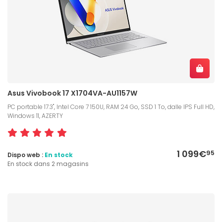
Asus Vivobook 17 X1704VA-AU1157W
PC portable 17.3", Intel Core 7 150U, RAM 24 Go, SSD 1 To, dalle IPS Full HD,
Windows 11, AZERTY
1 099€
95
Dispo web :
En stock
En stock dans 2 magasins