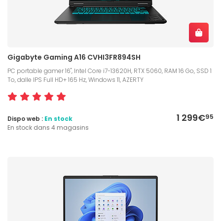
Gigabyte Gaming A16 CVHI3FR894SH
PC portable gamer 16", Intel Core i7-13620H, RTX 5060, RAM 16 Go, SSD 1
To, dalle IPS Full HD+ 165 Hz, Windows 11, AZERTY
1 299€
95
Dispo web :
En stock
En stock dans 4 magasins