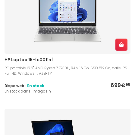
HP Laptop 15-fc0011nf
PC portable 15.6", AMD Ryzen 7 7730U, RAM 16 Go, SSD 512 Go, dalle IPS
Full HD, Windows 11, AZERTY
699€
95
Dispo web :
En stock
En stock dans 1 magasin