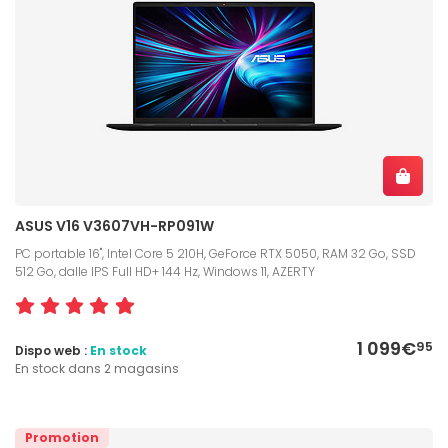
ASUS V16 V3607VH-RP091W
PC portable 16", Intel Core 5 210H, GeForce RTX 5050, RAM 32 Go, SSD
512 Go, dalle IPS Full HD+ 144 Hz, Windows 11, AZERTY
1 099€
95
Dispo web :
En stock
En stock dans 2 magasins
Promotion