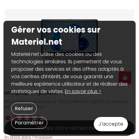
Gérer vos cookies sur
Materiel.net
Materiel.net utilise des cookies ou des
technologies similaires. Ils permettent de vous
proposer des services et des offres adaptés à
vos centres d’intérêt, de vous garantir une
meilleure expérience utilisateur et de réaliser des
statistiques de visites.
En savoir plus >
HP Laptop 17-cp2012nf
PC portable 17", AMD Ryzen 5 7520U, RAM 8 Go, SSD 512 Go, dalle Full
HD, Windows 11, AZERTY
Refuser
Paramétrer
J'accepte
Affinez votre recherche
599€
95
Dispo web :
En stock
En stock dans 1 magasin