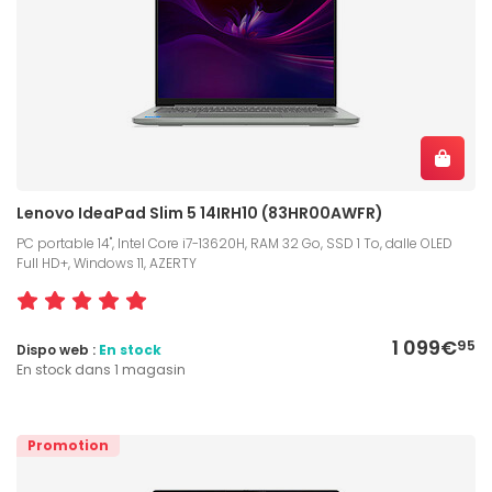
Lenovo IdeaPad Slim 5 14IRH10 (83HR00AWFR)
PC portable 14", Intel Core i7-13620H, RAM 32 Go, SSD 1 To, dalle OLED
Full HD+, Windows 11, AZERTY
1 099€
95
Dispo web :
En stock
En stock dans 1 magasin
Promotion