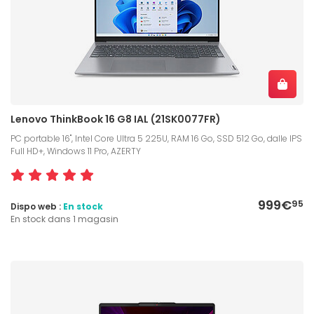
Lenovo ThinkBook 16 G8 IAL (21SK0077FR)
PC portable 16", Intel Core Ultra 5 225U, RAM 16 Go, SSD 512 Go, dalle IPS
Full HD+, Windows 11 Pro, AZERTY
999€
95
Dispo web :
En stock
En stock dans 1 magasin