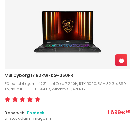
MSI Cyborg 17 B2RWFKG-060FR
PC portable gamer 17.3", Intel Core 7 240H, RTX 5060, RAM 32 Go, SSD 1
To, dalle IPS Full HD 144 Hz, Windows 11, AZERTY
1 699€
95
Dispo web :
En stock
En stock dans 1 magasin