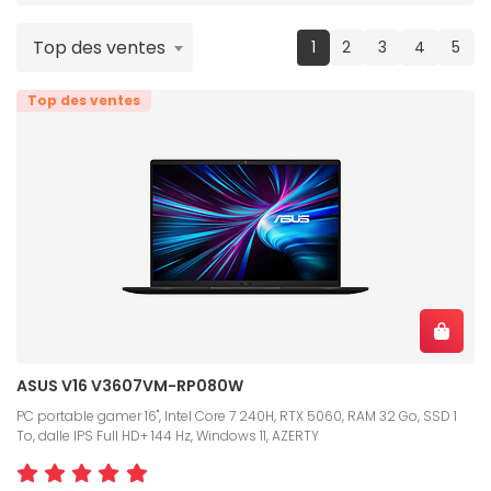
Top des ventes
(current)
1
2
3
4
5
Top des ventes
ASUS V16 V3607VM-RP080W
PC portable gamer 16", Intel Core 7 240H, RTX 5060, RAM 32 Go, SSD 1
To, dalle IPS Full HD+ 144 Hz, Windows 11, AZERTY