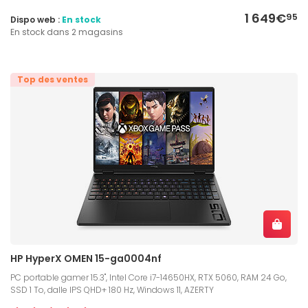
1 649€
95
Dispo web :
En stock
En stock dans 2 magasins
Top des ventes
HP HyperX OMEN 15-ga0004nf
PC portable gamer 15.3", Intel Core i7-14650HX, RTX 5060, RAM 24 Go,
SSD 1 To, dalle IPS QHD+ 180 Hz, Windows 11, AZERTY