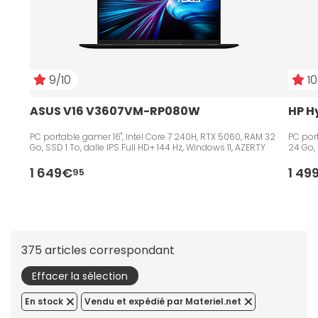
9/10
10
ASUS V16 V3607VM-RP080W
HP H
PC portable gamer 16", Intel Core 7 240H, RTX 5060, RAM 32
PC port
Go, SSD 1 To, dalle IPS Full HD+ 144 Hz, Windows 11, AZERTY
24 Go, 
1 649€
1 49
95
375 articles correspondant
Effacer la sélection
En stock
Vendu et expédié par Materiel.net