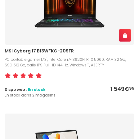
MSI Cyborg 17 B13WFKG-209FR
PC portable gamer 17.3", Intel Core i7-13620H, RTX 5060, RAM 32 Go,
SSD 512 Go, dalle IPS Full HD 144 Hz, Windows 11, AZERTY
1 549€
95
Dispo web :
En stock
En stock dans 2 magasins