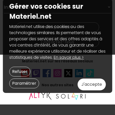
On répare votre PC portable
Gérer vos cookies sur
SAV, demander un retour
Informations
On rachète votre carte graphique
Informations
PC sur mesure : Votre RDV personnalisé
Materiel.net
Guides d'achats et tutoriels
Plan du site
Notre démarche écologique
Nos marques
Materiel.net recrute
Materiel.net utilise des cookies ou des
Rubrique d'aide
Conditions générales de vente
Notre programme d'affiliation
technologies similaires. Ils permettent de vous
Marketplace
Partenariat & Sponsoring
proposer des services et des offres adaptés à
Informations légales
Contactez-nous
vos centres d’intérêt, de vous garantir une
Données personnelles
et
cookies
Gérer vos cookies
meilleure expérience utilisateur et de réaliser des
Accessibilité : non conforme
statistiques de visites.
En savoir plus >
Materiel.net sur les réseaux sociaux
Refuser
Paramétrer
J'accepte
Nos autres sites