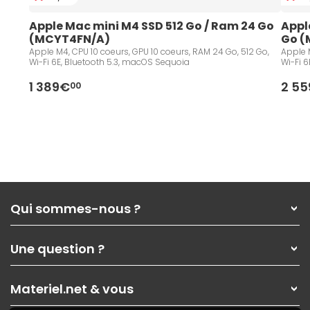
Apple Mac mini M4 SSD 512 Go / Ram 24 Go 
Appl
(MCYT4FN/A)
Go (
Apple M4, CPU 10 coeurs, GPU 10 coeurs, RAM 24 Go, 512 Go,
Apple M
Wi-Fi 6E, Bluetooth 5.3, macOS Sequoia
Wi-Fi 6
1 389€
2 5
00
Qui sommes-nous ?
Qui sommes-nous ?
Une question ?
Nos services
Les magasins Materiel.net
Rubrique d'aide / FAQ
Nos solutions pour les pros
Materiel.net & vous
Paiement, livraison
Contactez-nous
Garanties
,
Pack Zen