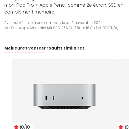
mon iPad Pro + Apple Pencil comme 2e écran. SSD en
complément mémoire.
Avis publié suite à une commande du
9 novembre 2024
Modèle : Apple Mac mini M4 SSD 256 Go / Ram 16 Go (MU9D3FN/A)
Meilleures ventes
Produits similaires
10/10
10